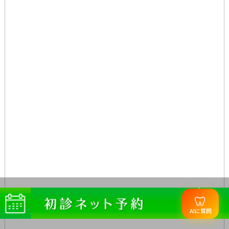
🦷
AIに質問