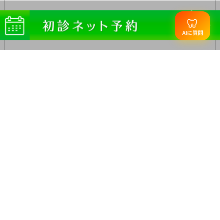
🦷
AIに質問