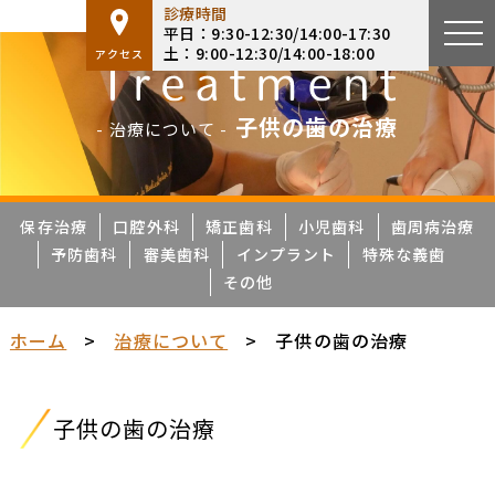
診療時間
平日：9:30-12:30/14:00-17:30
土：9:00-12:30/14:00-18:00
アクセス
子供の歯の治療
- 治療について -
保存治療
口腔外科
矯正歯科
小児歯科
歯周病治療
予防歯科
審美歯科
インプラント
特殊な義歯
その他
ホーム
>
治療について
>
子供の歯の治療
子供の歯の治療