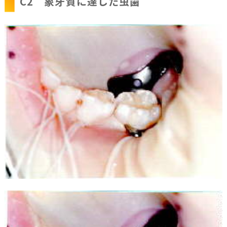
C2 象牙質に達した虫歯